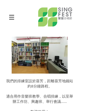
我們的排練室設於葵芳，距離葵芳地鐵站
約8分鐘路程。
適合用作音樂班教學、合唱排練，以至舉
辦工作坊、興趣班、舉行會議……